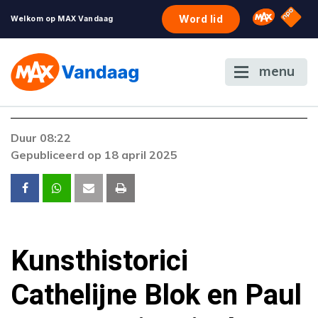
NPO S
Omroep 
Word lid
Welkom op MAX Vandaag
menu
Foutcode 6001
Duur 08:22
Er is een licentie-fout opgetreden. Als het
Gepubliceerd op 18 april 2025
probleem zich blijft voordoen, neem dan
contact op met onze klantenservice.
Kunsthistorici
Cathelijne Blok en Paul