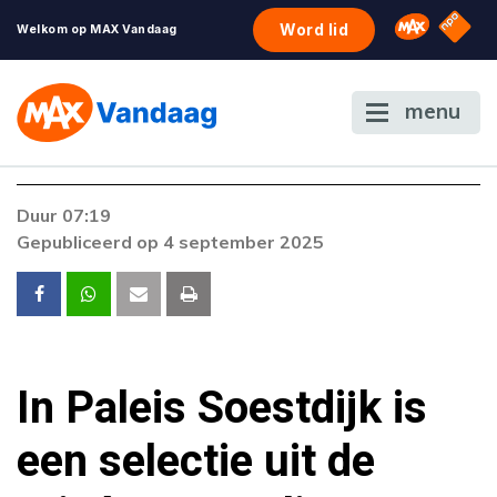
NPO S
Omroep 
Word lid
Welkom op MAX Vandaag
menu
Foutcode 6001
Duur 07:19
Er is een licentie-fout opgetreden. Als het
Gepubliceerd op 4 september 2025
probleem zich blijft voordoen, neem dan
contact op met onze klantenservice.
In Paleis Soestdijk is
een selectie uit de