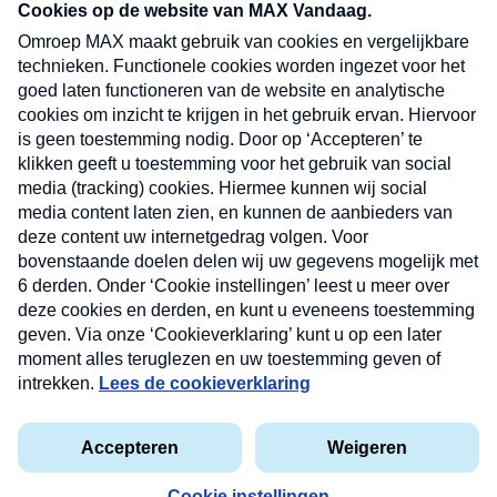
nieuwsbrief. Elke vrijdag- en dinsdagochtend in
uw mailbox.
Verzend
Nieuwsbrief
Neem hier een gratis abonnement op onze
nieuwsbrief. Elke vrijdag- en dinsdagochtend in uw
mailbox.
Contact
Algemene voorwaarden
Privacyverklaring
Cookieverklaring
Kwetsbaarheid melden
privacyverklaring
Copyright © 2026 MAX Vandaag -
Omroep MAX