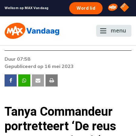
NPO S
Omroep 
Word lid
Welkom op MAX Vandaag
menu
Foutcode 403
Duur 07:58
De gewenste stream is op dit moment niet
Gepubliceerd op 16 mei 2023
beschikbaar. Als het probleem zich blijft
voordoen, neem dan contact op met onze
klantenservice.
Tanya Commandeur
portretteert ‘De reus