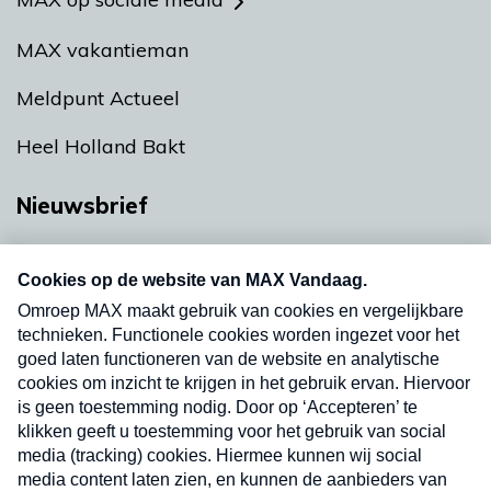
MAX vakantieman
Meldpunt Actueel
Heel Holland Bakt
Nieuwsbrief
Neem hier een gratis abonnement op onze
nieuwsbrief. Elke vrijdag- en dinsdagochtend in
uw mailbox.
Verzend