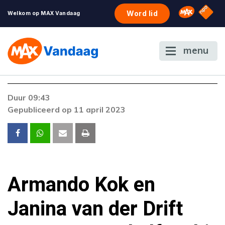
NPO S
Omroep 
Word lid
Welkom op MAX Vandaag
menu
Foutcode 403
Duur 09:43
De gewenste stream is op dit moment niet
Gepubliceerd op 11 april 2023
beschikbaar. Als het probleem zich blijft
voordoen, neem dan contact op met onze
klantenservice.
Armando Kok en
Janina van der Drift