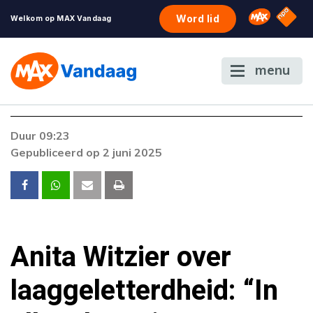
NPO S
Omroep 
Word lid
Welkom op MAX Vandaag
menu
Foutcode 6001
Duur 09:23
Er is een licentie-fout opgetreden. Als het
Gepubliceerd op 2 juni 2025
probleem zich blijft voordoen, neem dan
contact op met onze klantenservice.
Anita Witzier over
laaggeletterdheid: “In