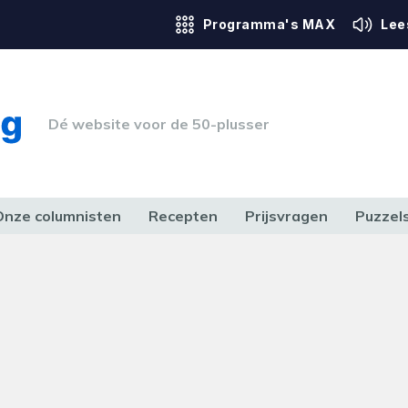
Programma's MAX
Lee
Dé website voor de 50-plusser
Onze columnisten
Recepten
Prijsvragen
Puzzel
ERK & RECHT
GEZONDHEID & SPORT
HUIS, TUIN & HOBBY
MEDIA & 
obleem
t onze