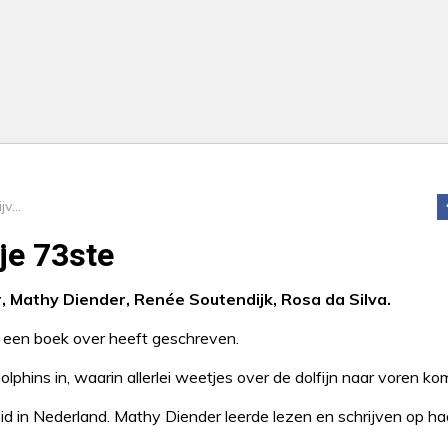
Leren lezen en schrijven op je 73ste
je 73ste
, Mathy Diender, Renée Soutendijk, Rosa da Silva.
 een boek over heeft geschreven.
lphins in, waarin allerlei weetjes over de dolfijn naar voren ko
d in Nederland. Mathy Diender leerde lezen en schrijven op ha