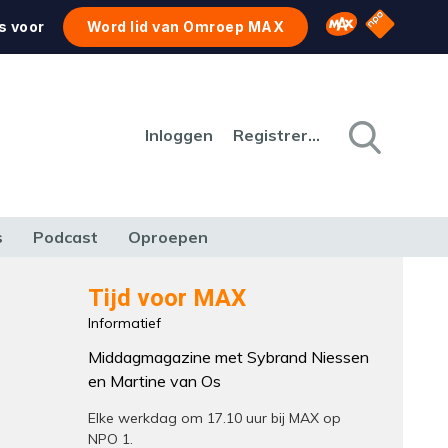
NPO Star
Omroep MAX
s voor
Word lid van Omroep MAX
Inloggen
Registreren
s
Podcast
Oproepen
CULTUUR
NATUUR & MILIEU
REIZEN & VERKEER
Tijd voor MAX
Informatief
Middagmagazine met Sybrand Niessen
en Martine van Os
Elke werkdag om 17.10 uur bij MAX op
NPO 1.