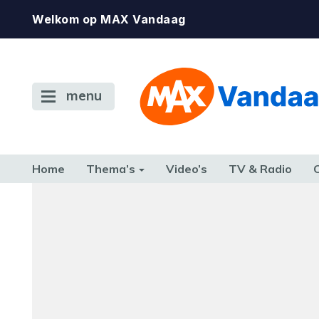
Welkom op MAX Vandaag
menu
Home
Thema’s
Video’s
TV & Radio
Foutcode 6001
CONSUMENT
ETEN & DRINKEN
FAMILIE & RELATIE
GELD, W
Er is een licentie-fout opgetreden. Als het pr
TERUG NAAR TOEN
zich blijft voordoen, neem dan contact op me
klantenservice.