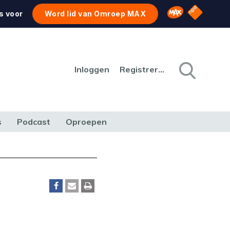
NPO Star
Omroep MAX
s voor
Word lid van Omroep MAX
Inloggen
Registreren
s
Podcast
Oproepen
CULTUUR
NATUUR & MILIEU
REIZEN & VERKEER