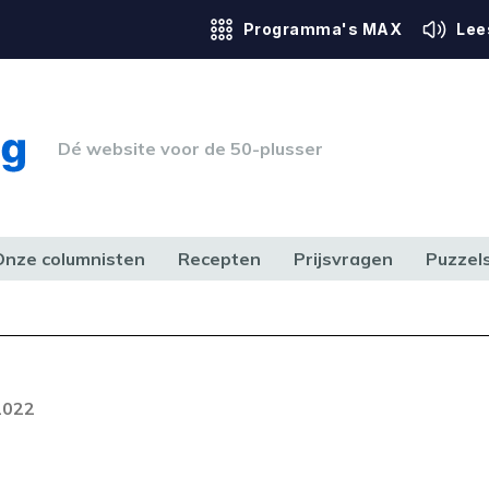
Programma's MAX
Lee
Dé website voor de 50-plusser
Onze columnisten
Recepten
Prijsvragen
Puzzel
ERK & RECHT
GEZONDHEID & SPORT
HUIS, TUIN & HOBBY
MEDIA & 
Foutcode 6001
out opgetreden. Als het probleem
 2022
n, neem dan contact op met onze
lantenservice.