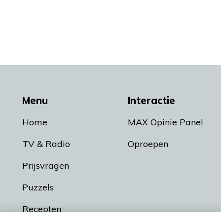
Menu
Interactie
Home
MAX Opinie Panel
TV & Radio
Oproepen
Prijsvragen
Puzzels
Recepten