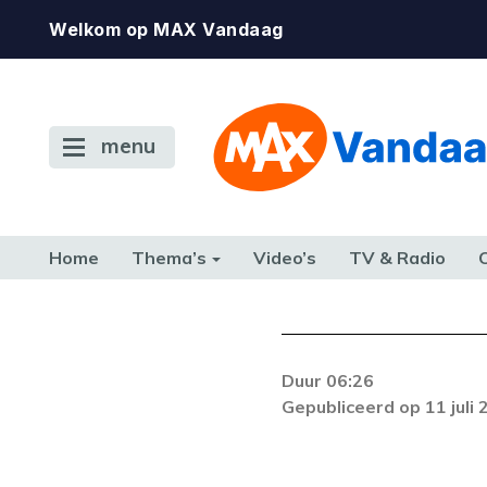
Welkom op MAX Vandaag
menu
Home
Thema’s
Video’s
TV & Radio
CONSUMENT
ETEN & DRINKEN
FAMILIE & RELATIE
GELD, W
TERUG NAAR TOEN
Duur 06:26
Er is een licentie-f
Gepubliceerd op 11 juli
zich blijft voordoe
k