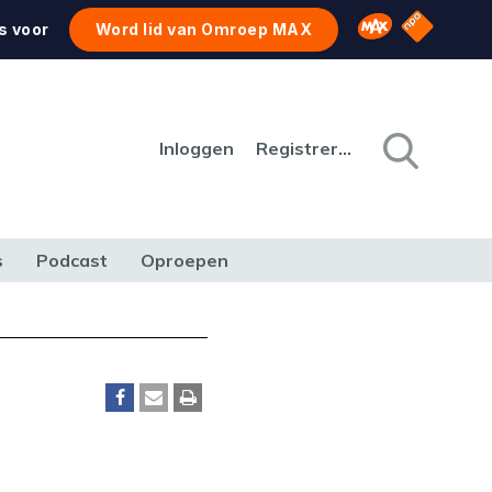
NPO Star
Omroep MAX
s voor
Word lid van Omroep MAX
Inloggen
Registreren
s
Podcast
Oproepen
CULTUUR
NATUUR & MILIEU
REIZEN & VERKEER