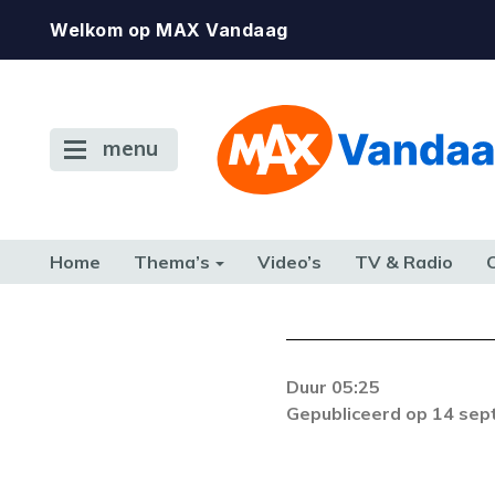
Welkom op MAX Vandaag
menu
Home
Thema’s
Video’s
TV & Radio
CONSUMENT
ETEN & DRINKEN
FAMILIE & RELATIE
GELD, W
TERUG NAAR TOEN
Duur 05:25
De gewenste st
Gepubliceerd op 14 se
beschikbaar. Als he
neem dan contact