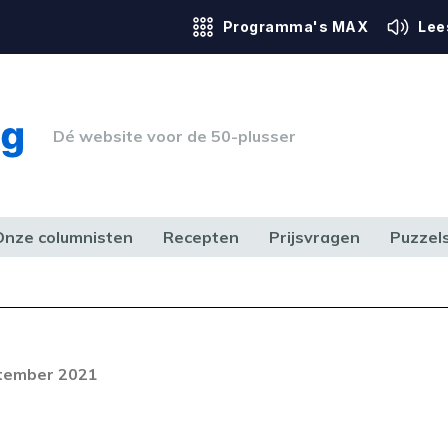
Programma's MAX
Lee
Dé website voor de 50-plusser
Onze columnisten
Recepten
Prijsvragen
Puzzel
ERK & RECHT
GEZONDHEID & SPORT
HUIS, TUIN & HOBBY
MEDIA & 
Foutcode 403
ream is op dit moment niet
ptember 2021
t probleem zich blijft voordoen,
 op met onze klantenservice.