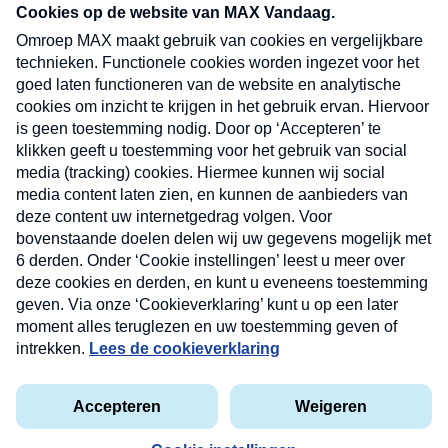
nieuwsbrief. Elke vrijdag- en dinsdagochtend in
uw mailbox.
Verzend
Nieuwsbrief
Neem hier een gratis abonnement op onze
nieuwsbrief. Elke vrijdag- en dinsdagochtend in uw
mailbox.
Contact
Algemene voorwaarden
Privacyverklaring
Cookieverklaring
Kwetsbaarheid melden
privacyverklaring
Copyright © 2026 MAX Vandaag -
Omroep MAX