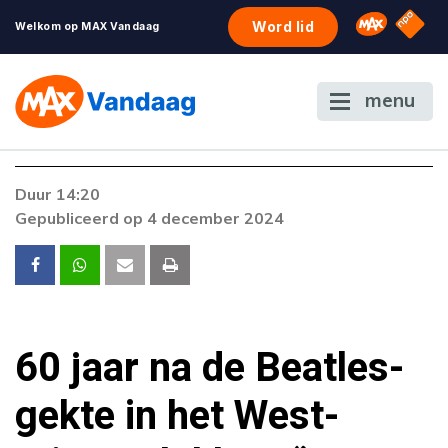
NPO S
Omroep 
Word lid
Welkom op MAX Vandaag
menu
Foutcode 6001
Duur 14:20
Er is een licentie-fout opgetreden. Als het
Gepubliceerd op 4 december 2024
probleem zich blijft voordoen, neem dan
contact op met onze klantenservice.
60 jaar na de Beatles-
gekte in het West-