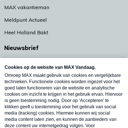
MAX vakantieman
Meldpunt Actueel
Heel Holland Bakt
Nieuwsbrief
Neem hier een gratis abonnement op onze
nieuwsbrief. Elke vrijdag- en dinsdagochtend in
uw mailbox.
Verzend