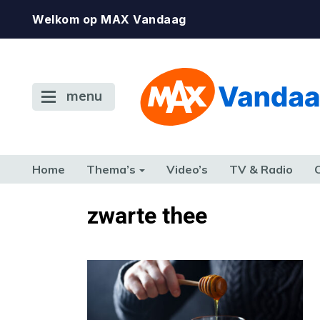
Welkom op MAX Vandaag
menu
Home
Thema’s
Video’s
TV & Radio
CONSUMENT
ETEN & DRINKEN
FAMILIE & RELATIE
GELD, W
zwarte thee
TERUG NAAR TOEN