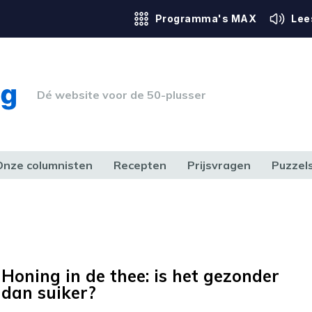
Programma's MAX
Lee
Dé website voor de 50-plusser
Onze columnisten
Recepten
Prijsvragen
Puzzel
ERK & RECHT
GEZONDHEID & SPORT
HUIS, TUIN & HOBBY
MEDIA & 
Honing in de thee: is het gezonder
dan suiker?