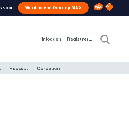
NPO Star
Omroep MAX
s voor
Word lid van Omroep MAX
Inloggen
Registreren
s
Podcast
Oproepen
CULTUUR
NATUUR & MILIEU
REIZEN & VERKEER