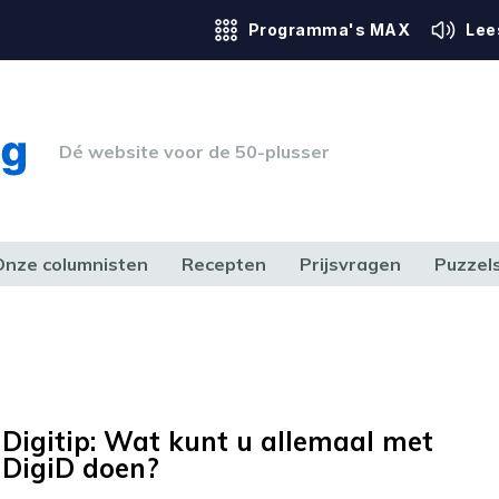
Programma's MAX
Lee
Dé website voor de 50-plusser
Onze columnisten
Recepten
Prijsvragen
Puzzel
ERK & RECHT
GEZONDHEID & SPORT
HUIS, TUIN & HOBBY
MEDIA & 
Digitip: Wat kunt u allemaal met
DigiD doen?