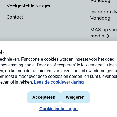
Vandaag
Veelgestelde vragen
Instagram 
Contact
Vandaag
MAX op soc
media
MAX vakan
Meldpunt A
Heel Hollan
aarden
Privacyverklaring
Cookieverklaring