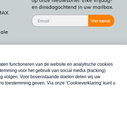
op onze nieuwsbrief. Elke vrijdag-
en dinsdagochtend in uw mailbox.
MAX
Verzend
iale
tieman
ctueel
Nieuwsbrief
d Bakt
Neem hier een gratis abonnement op onze
nieuwsbrief. Elke vrijdag- en dinsdagochtend in uw
mailbox.
Copyright © 2026 MAX Vandaag -
Omroep MAX
privacyverklaring