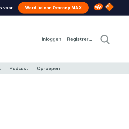
NPO Star
Omroep MAX
s voor
Word lid van Omroep MAX
Inloggen
Registreren
s
Podcast
Oproepen
CULTUUR
NATUUR & MILIEU
REIZEN & VERKEER