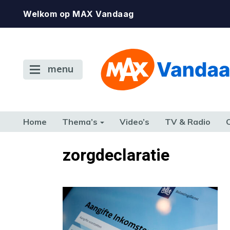
Welkom op MAX Vandaag
menu
Home
Thema’s
Video’s
TV & Radio
CONSUMENT
ETEN & DRINKEN
FAMILIE & RELATIE
GELD, W
zorgdeclaratie
TERUG NAAR TOEN