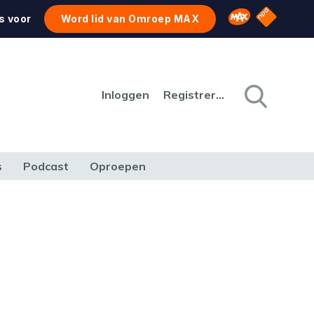
NPO Star
Omroep MAX
s voor
Word lid van Omroep MAX
Inloggen
Registreren
s
Podcast
Oproepen
CULTUUR
NATUUR & MILIEU
REIZEN & VERKEER