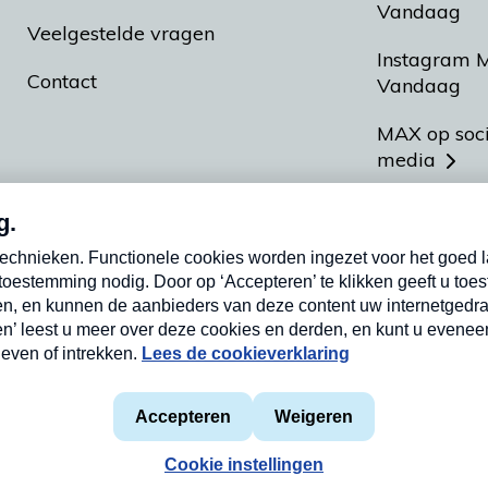
Vandaag
Veelgestelde vragen
Instagram 
Contact
Vandaag
MAX op soc
media
MAX vakan
Meldpunt A
Heel Hollan
aarden
Privacyverklaring
Cookieverklaring