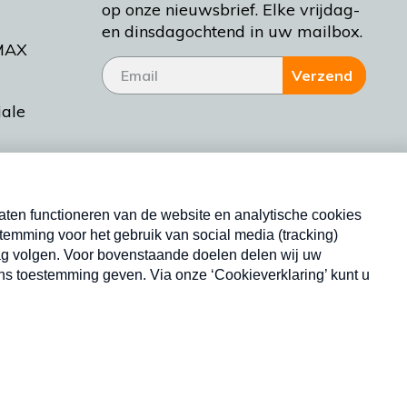
op onze nieuwsbrief. Elke vrijdag-
en dinsdagochtend in uw mailbox.
MAX
Verzend
iale
tieman
ctueel
Nieuwsbrief
d Bakt
Neem hier een gratis abonnement op onze
nieuwsbrief. Elke vrijdag- en dinsdagochtend in uw
mailbox.
Copyright © 2026 MAX Vandaag -
Omroep MAX
privacyverklaring