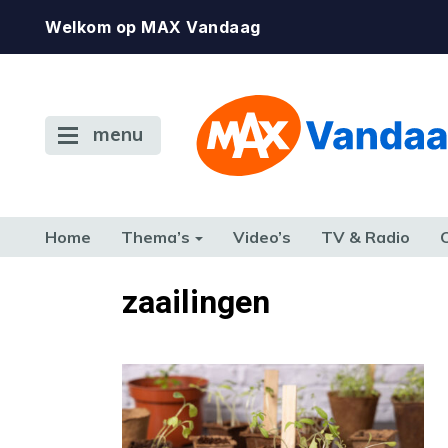
Welkom op MAX Vandaag
menu
Home
Thema’s
Video’s
TV & Radio
CONSUMENT
ETEN & DRINKEN
FAMILIE & RELATIE
GELD, W
zaailingen
TERUG NAAR TOEN