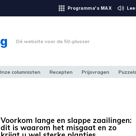
Programma's MAX
Lee
Dé website voor de 50-plusser
Onze columnisten
Recepten
Prijsvragen
Puzzel
ERK & RECHT
GEZONDHEID & SPORT
HUIS, TUIN & HOBBY
MEDIA & 
Voorkom lange en slappe zaailingen:
dit is waarom het misgaat en zo
krijgt u wel sterke plantjes