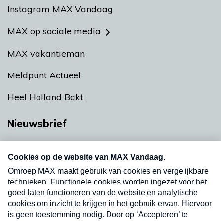
Instagram MAX Vandaag
MAX op sociale media
MAX vakantieman
Meldpunt Actueel
Heel Holland Bakt
Nieuwsbrief
Neem hier een gratis abonnement op onze
nieuwsbrief. Elke vrijdag- en dinsdagochtend in
uw mailbox.
Verzend