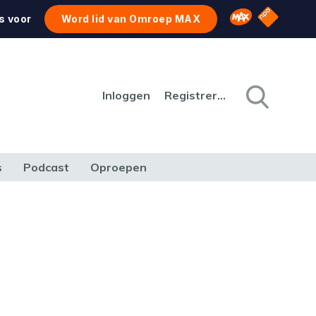
NPO Star
Omroep MAX
s voor
Word lid van Omroep MAX
Inloggen
Registreren
s
Podcast
Oproepen
CULTUUR
NATUUR & MILIEU
REIZEN & VERKEER