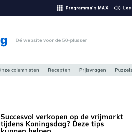
Programma's MAX
Lee
Dé website voor de 50-plusser
Onze columnisten
Recepten
Prijsvragen
Puzzel
ERK & RECHT
GEZONDHEID & SPORT
HUIS, TUIN & HOBBY
MEDIA & 
Succesvol verkopen op de vrijmarkt
tijdens Koningsdag? Deze tips
kunnen helpen