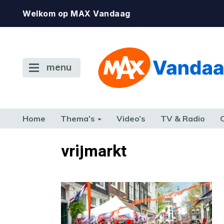
Welkom op MAX Vandaag
menu
Home
Thema’s
Video’s
TV & Radio
CONSUMENT
ETEN & DRINKEN
FAMILIE & RELATIE
GELD, W
vrijmarkt
TERUG NAAR TOEN