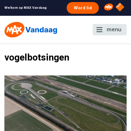
NPO S
Omroep 
Word lid
Welkom op MAX Vandaag
menu
vogelbotsingen