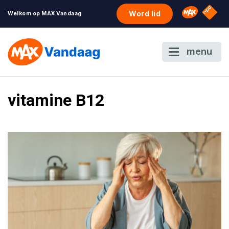
NPO S
Omroep 
Word lid
Welkom op MAX Vandaag
menu
vitamine B12