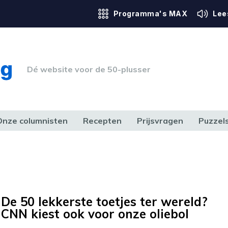
Programma's MAX
Lee
Dé website voor de 50-plusser
Onze columnisten
Recepten
Prijsvragen
Puzzel
ERK & RECHT
GEZONDHEID & SPORT
HUIS, TUIN & HOBBY
MEDIA & 
De 50 lekkerste toetjes ter wereld?
CNN kiest ook voor onze oliebol