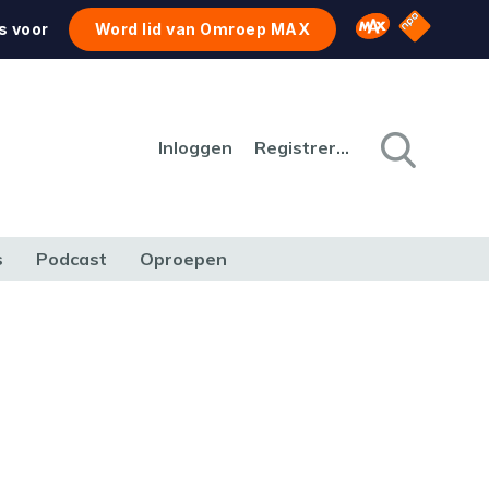
NPO Star
Omroep MAX
s voor
Word lid van Omroep MAX
Inloggen
Registreren
s
Podcast
Oproepen
CULTUUR
NATUUR & MILIEU
REIZEN & VERKEER