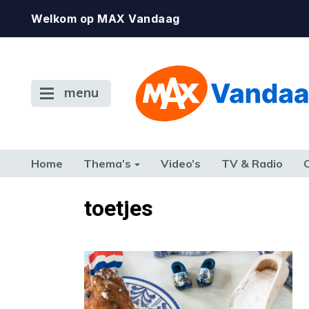
Welkom op MAX Vandaag
menu
Home
Thema’s
Video’s
TV & Radio
CONSUMENT
ETEN & DRINKEN
FAMILIE & RELATIE
GELD, W
toetjes
TERUG NAAR TOEN