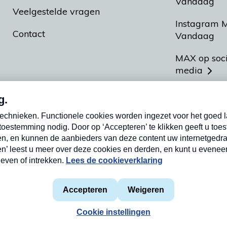
Vandaag
Veelgestelde vragen
Instagram 
Contact
Vandaag
MAX op soc
media
MAX vakan
Meldpunt A
Heel Hollan
aarden
Privacyverklaring
Cookieverklaring