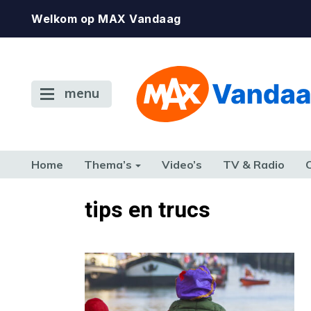
Welkom op MAX Vandaag
menu
Home
Thema’s
Video’s
TV & Radio
CONSUMENT
ETEN & DRINKEN
FAMILIE & RELATIE
GELD, W
tips en trucs
TERUG NAAR TOEN