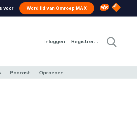
NPO Star
Omroep MAX
s voor
Word lid van Omroep MAX
Inloggen
Registreren
s
Podcast
Oproepen
CULTUUR
NATUUR & MILIEU
REIZEN & VERKEER