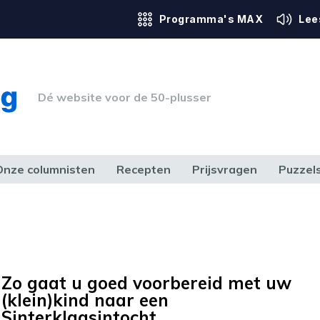
Programma's MAX
Lee
Dé website voor de 50-plusser
Onze columnisten
Recepten
Prijsvragen
Puzzel
ERK & RECHT
GEZONDHEID & SPORT
HUIS, TUIN & HOBBY
MEDIA & 
Zo gaat u goed voorbereid met uw
(klein)kind naar een
Sinterklaasintocht