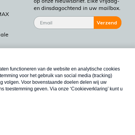
op onze nieuwsbrief. Elke vrijdag-
en dinsdagochtend in uw mailbox.
MAX
Verzend
iale
tieman
ctueel
Nieuwsbrief
d Bakt
Neem hier een gratis abonnement op onze
nieuwsbrief. Elke vrijdag- en dinsdagochtend in uw
mailbox.
Copyright © 2026 MAX Vandaag -
Omroep MAX
privacyverklaring