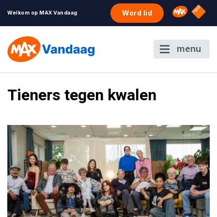
NPO S
Omroep 
Word lid
Welkom op MAX Vandaag
menu
Tieners tegen kwalen