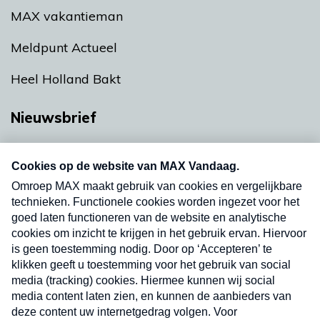
MAX vakantieman
Meldpunt Actueel
Heel Holland Bakt
Nieuwsbrief
Neem hier een gratis abonnement op onze
nieuwsbrief. Elke vrijdag- en dinsdagochtend in
uw mailbox.
Verzend