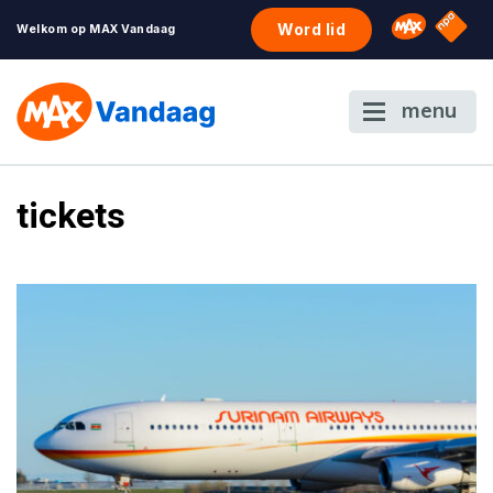
NPO S
Omroep 
Word lid
Welkom op MAX Vandaag
menu
tickets