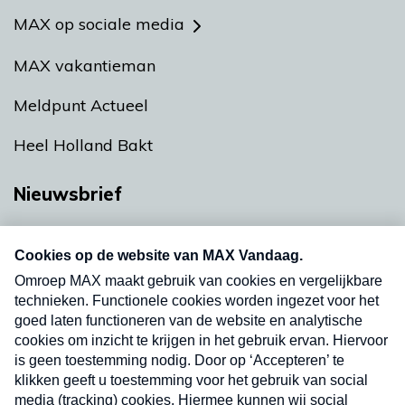
MAX op sociale media
MAX vakantieman
Meldpunt Actueel
Heel Holland Bakt
Nieuwsbrief
Neem hier een gratis abonnement op onze
nieuwsbrief. Elke vrijdag- en dinsdagochtend in
uw mailbox.
Verzend