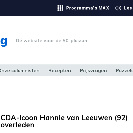
Programma's MAX
Lee
Dé website voor de 50-plusser
Onze columnisten
Recepten
Prijsvragen
Puzzel
ERK & RECHT
GEZONDHEID & SPORT
HUIS, TUIN & HOBBY
MEDIA & 
CDA-icoon Hannie van Leeuwen (92)
overleden