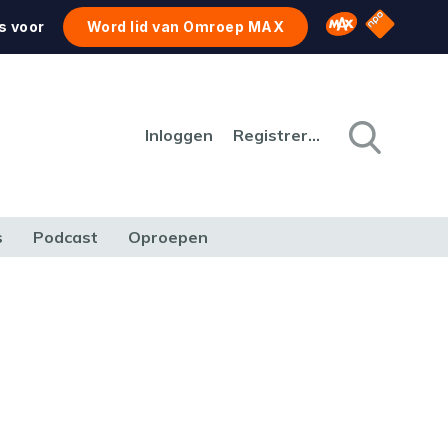
NPO Star
Omroep MAX
s voor
Word lid van Omroep MAX
Inloggen
Registreren
s
Podcast
Oproepen
CULTUUR
NATUUR & MILIEU
REIZEN & VERKEER