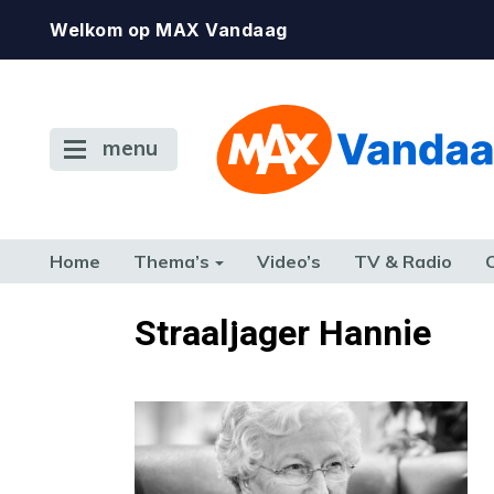
Welkom op MAX Vandaag
menu
Home
Thema’s
Video’s
TV & Radio
CONSUMENT
ETEN & DRINKEN
FAMILIE & RELATIE
GELD, W
Straaljager Hannie
TERUG NAAR TOEN