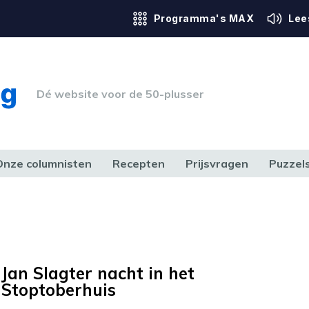
Programma's MAX
Lee
Dé website voor de 50-plusser
Onze columnisten
Recepten
Prijsvragen
Puzzel
ERK & RECHT
GEZONDHEID & SPORT
HUIS, TUIN & HOBBY
MEDIA & 
Jan Slagter nacht in het
Stoptoberhuis