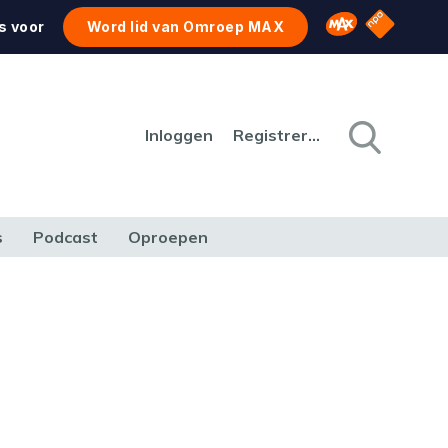
NPO Star
Omroep MAX
s voor
Word lid van Omroep MAX
Inloggen
Registreren
s
Podcast
Oproepen
CULTUUR
NATUUR & MILIEU
REIZEN & VERKEER