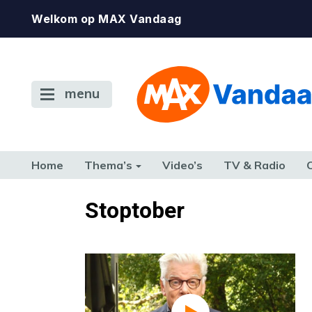
Welkom op MAX Vandaag
menu
Home
Thema’s
Video’s
TV & Radio
CONSUMENT
ETEN & DRINKEN
FAMILIE & RELATIE
GELD, W
Stoptober
TERUG NAAR TOEN