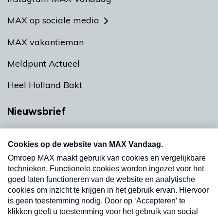
MAX op sociale media
MAX vakantieman
Meldpunt Actueel
Heel Holland Bakt
Nieuwsbrief
Neem hier een gratis abonnement op onze
nieuwsbrief. Elke vrijdag- en dinsdagochtend in
uw mailbox.
Verzend