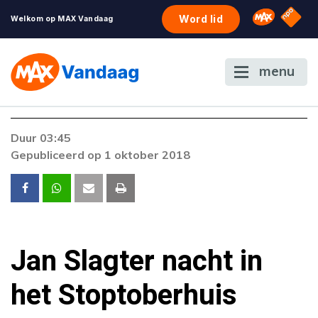
NPO S
Omroep 
Word lid
Welkom op MAX Vandaag
menu
Foutcode 403
Duur 03:45
De gewenste stream is op dit moment niet
Gepubliceerd op 1 oktober 2018
beschikbaar. Als het probleem zich blijft
voordoen, neem dan contact op met onze
klantenservice.
Jan Slagter nacht in
het Stoptoberhuis