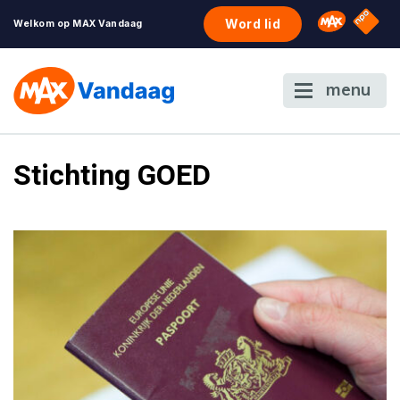
NPO S
Omroep 
Word lid
Welkom op MAX Vandaag
menu
Stichting GOED