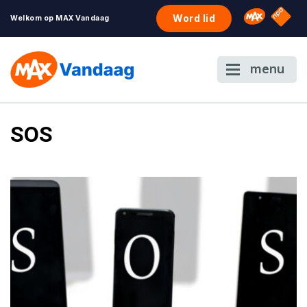
NPO S
Omroep 
Word lid
Welkom op MAX Vandaag
menu
SOS