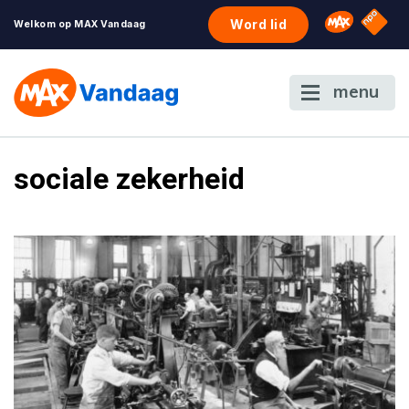
NPO S
Omroep 
Word lid
Welkom op MAX Vandaag
menu
sociale zekerheid