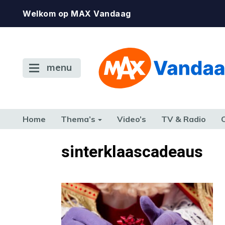
Welkom op MAX Vandaag
menu
Home
Thema’s
Video’s
TV & Radio
CONSUMENT
ETEN & DRINKEN
FAMILIE & RELATIE
GELD, W
sinterklaascadeaus
TERUG NAAR TOEN