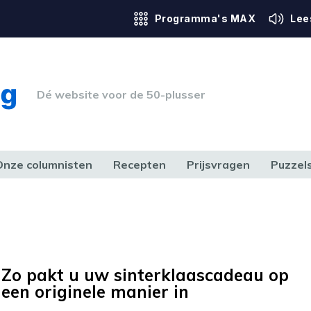
Programma's MAX
Lee
Dé website voor de 50-plusser
Onze columnisten
Recepten
Prijsvragen
Puzzel
ERK & RECHT
GEZONDHEID & SPORT
HUIS, TUIN & HOBBY
MEDIA & 
Zo pakt u uw sinterklaascadeau op
een originele manier in