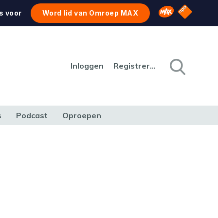
NPO Star
Omroep MAX
s voor
Word lid van Omroep MAX
Inloggen
Registreren
s
Podcast
Oproepen
CULTUUR
NATUUR & MILIEU
REIZEN & VERKEER