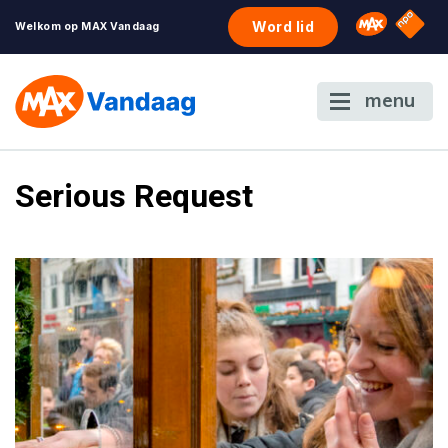
NPO S
Omroep 
Word lid
Welkom op MAX Vandaag
menu
Serious Request