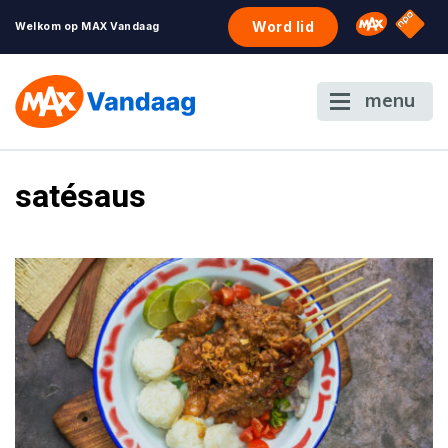
NPO S
Omroep 
Word lid
Welkom op MAX Vandaag
menu
satésaus