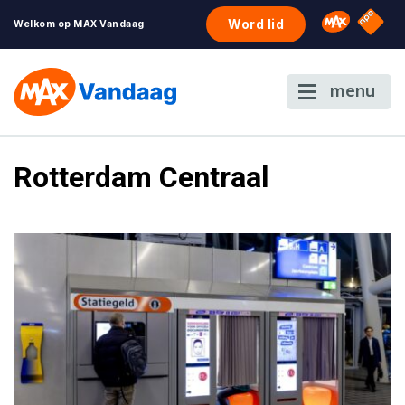
NPO S
Omroep 
Word lid
Welkom op MAX Vandaag
menu
Rotterdam Centraal