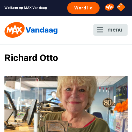
NPO S
Omroep 
Word lid
Welkom op MAX Vandaag
menu
Richard Otto