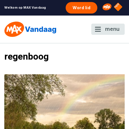
NPO S
Omroep 
Word lid
Welkom op MAX Vandaag
menu
regenboog