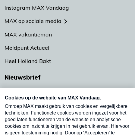
Instagram MAX Vandaag
MAX op sociale media
MAX vakantieman
Meldpunt Actueel
Heel Holland Bakt
Nieuwsbrief
Neem hier een gratis abonnement op onze
nieuwsbrief. Elke vrijdag- en dinsdagochtend in
uw mailbox.
Verzend