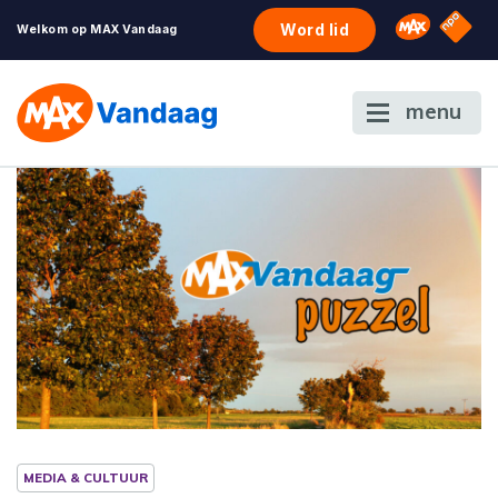
NPO S
Omroep 
Word lid
Welkom op MAX Vandaag
menu
MEDIA & CULTUUR