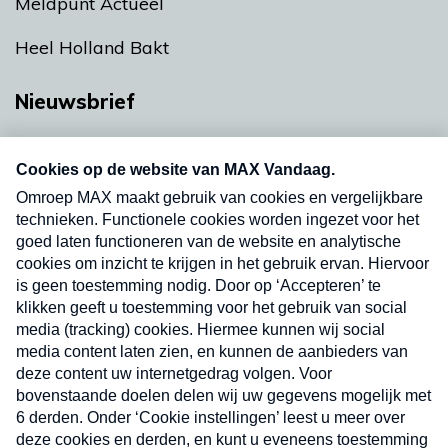
Meldpunt Actueel
Heel Holland Bakt
Nieuwsbrief
Neem hier een gratis abonnement op onze
nieuwsbrief. Elke vrijdag- en dinsdagochtend in
uw mailbox.
Verzend
Nieuwsbrief