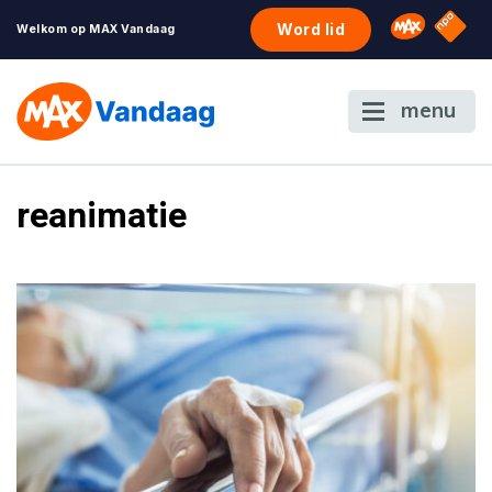
NPO S
Omroep 
Word lid
Welkom op MAX Vandaag
menu
reanimatie