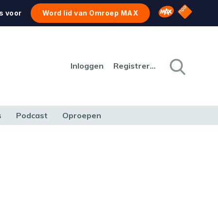
NPO Star
Omroep MAX
s voor
Word lid van Omroep MAX
Inloggen
Registreren
s
Podcast
Oproepen
CULTUUR
NATUUR & MILIEU
REIZEN & VERKEER