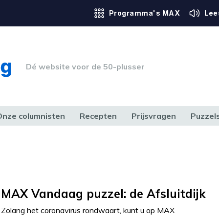
Programma's MAX
Lee
Dé website voor de 50-plusser
Onze columnisten
Recepten
Prijsvragen
Puzzel
ERK & RECHT
GEZONDHEID & SPORT
HUIS, TUIN & HOBBY
MEDIA & 
MAX Vandaag puzzel: de Afsluitdijk
Zolang het coronavirus rondwaart, kunt u op MAX