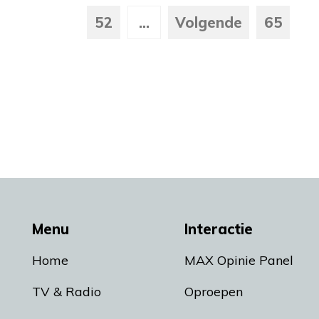
52
...
Volgende
65
Menu
Interactie
Home
MAX Opinie Panel
TV & Radio
Oproepen