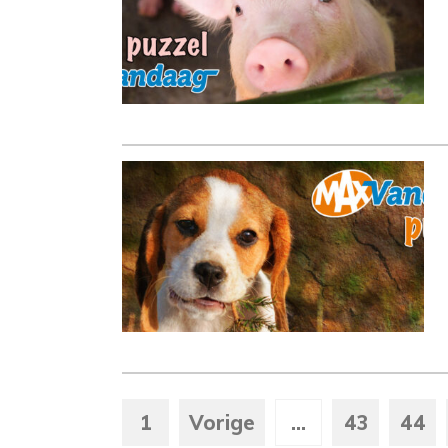
1
Vorige
...
43
44