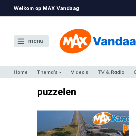
Welkom op MAX Vandaag
menu
Home
Thema’s
Video’s
TV & Radio
CONSUMENT
ETEN & DRINKEN
FAMILIE & RELATIE
GELD, W
puzzelen
TERUG NAAR TOEN