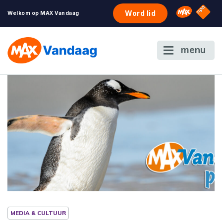
NPO S
Omroep 
Word lid
Welkom op MAX Vandaag
menu
MEDIA & CULTUUR