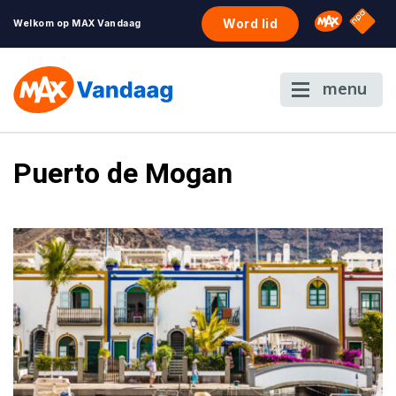
NPO S
Omroep 
Word lid
Welkom op MAX Vandaag
menu
Puerto de Mogan