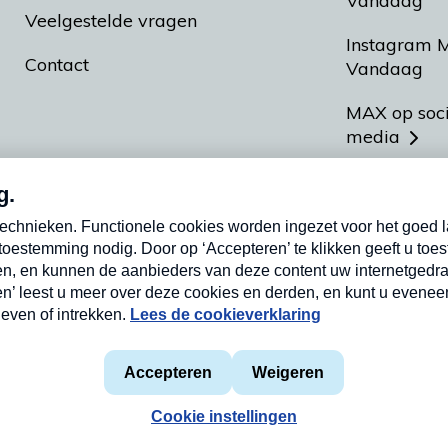
Vandaag
Veelgestelde vragen
Instagram 
Contact
Vandaag
MAX op soc
media
MAX vakan
Meldpunt A
Heel Hollan
aarden
Privacyverklaring
Cookieverklaring