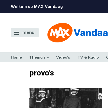
Welkom op MAX Vandaag
menu
Home
Thema’s
Video’s
TV & Radio
CONSUMENT
ETEN & DRINKEN
FAMILIE & RELATIE
GELD, W
provo’s
TERUG NAAR TOEN