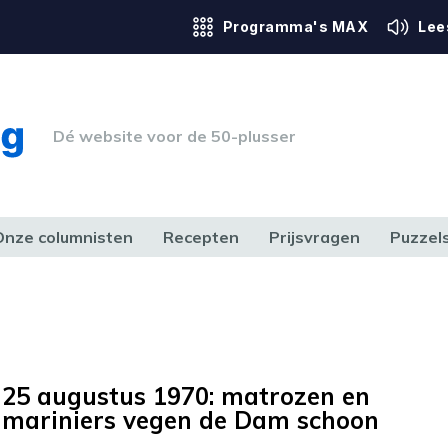
Programma's MAX
Lee
Dé website voor de 50-plusser
Onze columnisten
Recepten
Prijsvragen
Puzzel
ERK & RECHT
GEZONDHEID & SPORT
HUIS, TUIN & HOBBY
MEDIA & 
25 augustus 1970: matrozen en
mariniers vegen de Dam schoon