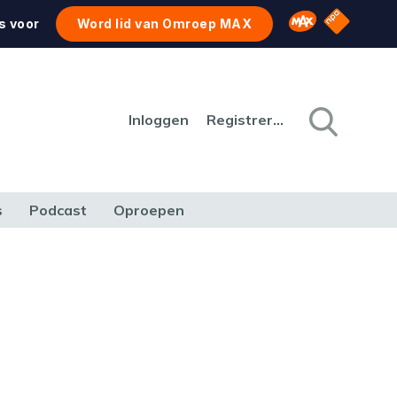
NPO Star
Omroep MAX
s voor
Word lid van Omroep MAX
Inloggen
Registreren
s
Podcast
Oproepen
CULTUUR
NATUUR & MILIEU
REIZEN & VERKEER