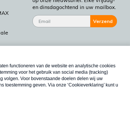
op onze nieuwsbrief. Elke vrijdag-
en dinsdagochtend in uw mailbox.
MAX
Verzend
iale
tieman
ctueel
Nieuwsbrief
d Bakt
Neem hier een gratis abonnement op onze
nieuwsbrief. Elke vrijdag- en dinsdagochtend in uw
mailbox.
Copyright © 2026 MAX Vandaag -
Omroep MAX
privacyverklaring