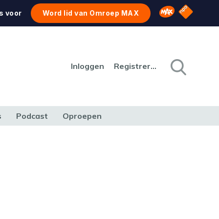
NPO Star
Omroep MAX
s voor
Word lid van Omroep MAX
Inloggen
Registreren
s
Podcast
Oproepen
CULTUUR
NATUUR & MILIEU
REIZEN & VERKEER