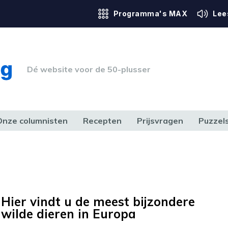
Programma's MAX
Lee
Dé website voor de 50-plusser
Onze columnisten
Recepten
Prijsvragen
Puzzel
ERK & RECHT
GEZONDHEID & SPORT
HUIS, TUIN & HOBBY
MEDIA & 
Hier vindt u de meest bijzondere
wilde dieren in Europa