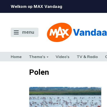
Welkom op MAX Vandaag
menu
Home
Thema’s
Video’s
TV & Radio
CONSUMENT
ETEN & DRINKEN
FAMILIE & RELATIE
GELD, W
Polen
TERUG NAAR TOEN