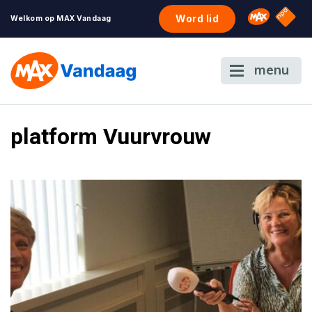
NPO S
Omroep 
Word lid
Welkom op MAX Vandaag
menu
platform Vuurvrouw