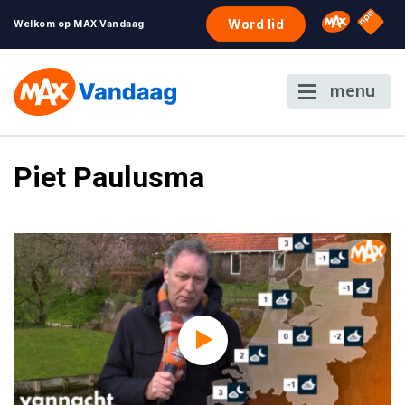
NPO S
Omroep 
Word lid
Welkom op MAX Vandaag
menu
Piet Paulusma