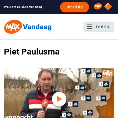
NPO S
Omroep 
Word lid
Welkom op MAX Vandaag
menu
Piet Paulusma