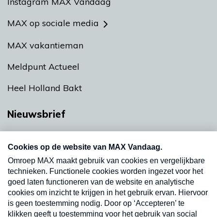
Instagram MAX Vandaag
MAX op sociale media
MAX vakantieman
Meldpunt Actueel
Heel Holland Bakt
Nieuwsbrief
Neem hier een gratis abonnement op onze
nieuwsbrief. Elke vrijdag- en dinsdagochtend in
uw mailbox.
Verzend