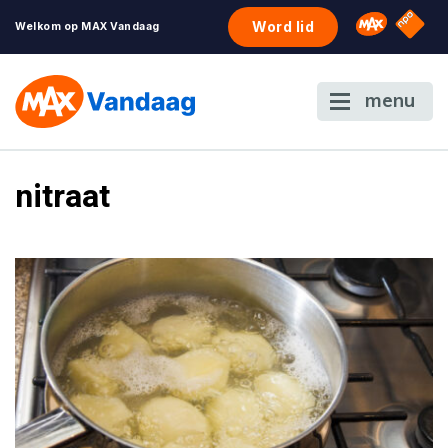
NPO S
Omroep 
Word lid
Welkom op MAX Vandaag
menu
nitraat