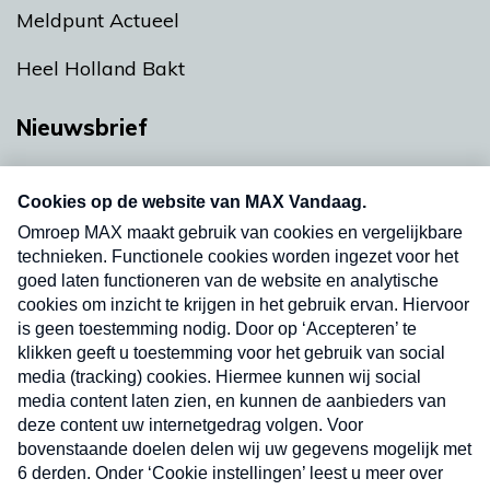
Meldpunt Actueel
Heel Holland Bakt
Nieuwsbrief
Neem hier een gratis abonnement op onze
nieuwsbrief. Elke vrijdag- en dinsdagochtend in
uw mailbox.
Verzend