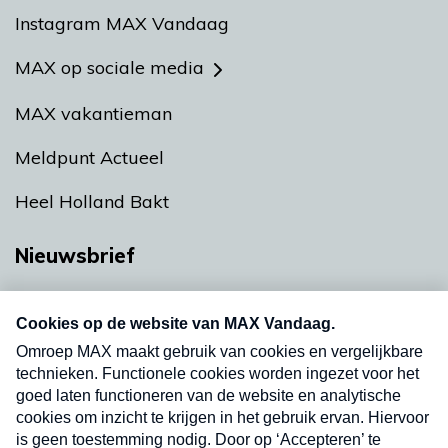
Instagram MAX Vandaag
MAX op sociale media
MAX vakantieman
Meldpunt Actueel
Heel Holland Bakt
Nieuwsbrief
Neem hier een gratis abonnement op onze
nieuwsbrief. Elke vrijdag- en dinsdagochtend in
uw mailbox.
Verzend