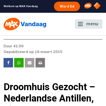
NPO S
Omroep 
Word lid
Welkom op MAX Vandaag
menu
Foutcode 403
Duur 41:00
De gewenste stream is op dit moment niet
Gepubliceerd op 16 maart 2015
beschikbaar. Als het probleem zich blijft
voordoen, neem dan contact op met onze
klantenservice.
Droomhuis Gezocht –
Nederlandse Antillen,