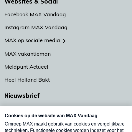
Websites & Social
Facebook MAX Vandaag
Instagram MAX Vandaag
MAX op sociale media
MAX vakantieman
Meldpunt Actueel
Heel Holland Bakt
Nieuwsbrief
Neem hier een gratis abonnement op onze
nieuwsbrief. Elke vrijdag- en dinsdagochtend in
uw mailbox.