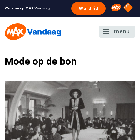
NPO S
Omroep 
Word lid
Welkom op MAX Vandaag
menu
Mode op de bon