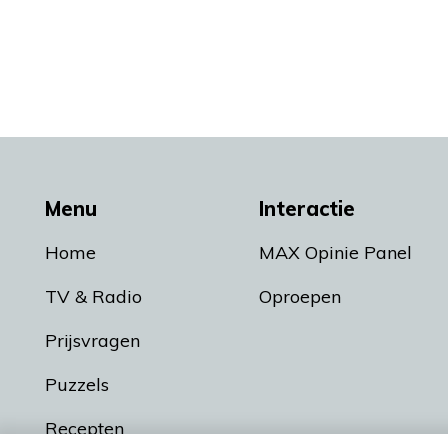
Menu
Interactie
Home
MAX Opinie Panel
TV & Radio
Oproepen
Prijsvragen
Puzzels
Recepten