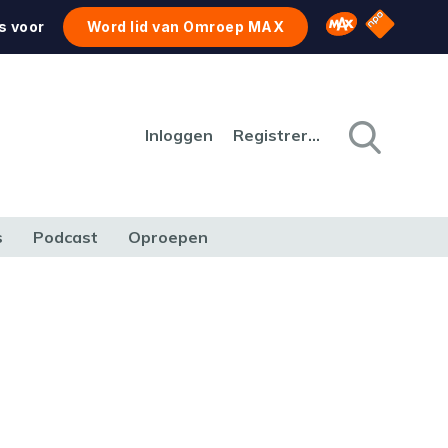
NPO Star
Omroep MAX
s voor
Word lid van Omroep MAX
Inloggen
Registreren
s
Podcast
Oproepen
CULTUUR
NATUUR & MILIEU
REIZEN & VERKEER