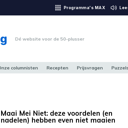
Programma's MAX
Lee
Dé website voor de 50-plusser
Onze columnisten
Recepten
Prijsvragen
Puzzel
ERK & RECHT
GEZONDHEID & SPORT
HUIS, TUIN & HOBBY
MEDIA & 
Maai Mei Niet: deze voordelen (en
nadelen) hebben even niet maaien