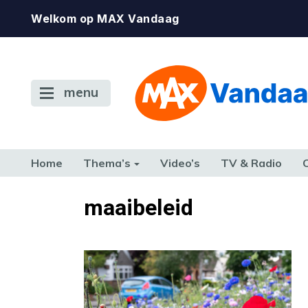
Welkom op MAX Vandaag
menu
Home
Thema’s
Video’s
TV & Radio
CONSUMENT
ETEN & DRINKEN
FAMILIE & RELATIE
GELD, W
maaibeleid
TERUG NAAR TOEN