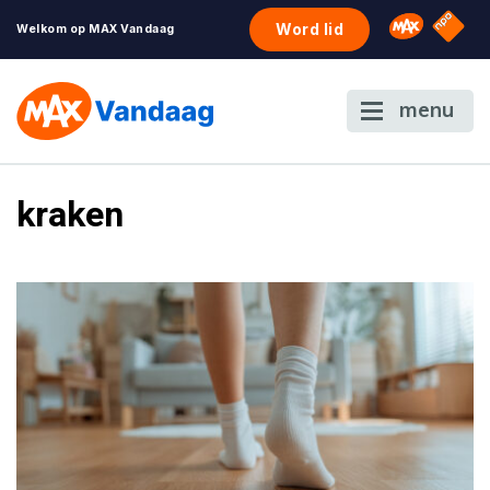
NPO S
Omroep 
Word lid
Welkom op MAX Vandaag
menu
kraken