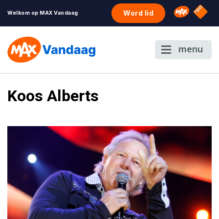
NPO S
Omroep 
Word lid
Welkom op MAX Vandaag
menu
Koos Alberts