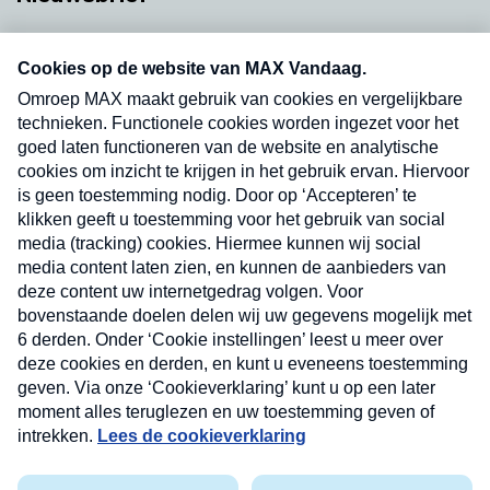
Neem hier een gratis abonnement op onze
nieuwsbrief. Elke vrijdag- en dinsdagochtend in
uw mailbox.
Verzend
Nieuwsbrief
Neem hier een gratis abonnement op onze
nieuwsbrief. Elke vrijdag- en dinsdagochtend in uw
mailbox.
Contact
Algemene voorwaarden
Privacyverklaring
Cookieverklaring